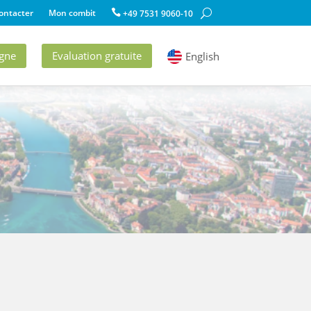
ontacter
Mon combit
+49 7531 9060-10
gne
Evaluation gratuite
English