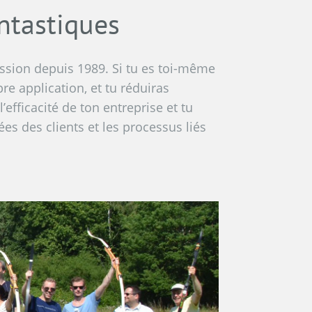
ntastiques
assion depuis 1989. Si tu es toi-même
re application, et tu réduiras
fficacité de ton entreprise et tu
ées des clients et les processus liés