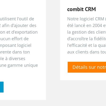
combit CRM
ilisent l’outil de
Notre logiciel CRM
 afin d’ajouter des
été lancé en 2004 et
ion et d’exportation
la gestion des clie
aucun effort de
d’accroître la fidéli
mposant logiciel
l’efficacité et la q
arente dans ton
aux clients dans tou
ble à diverses
re une gamme unique
Détails sur not