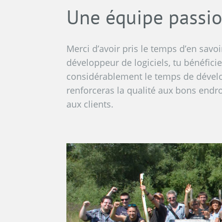
Une équipe passio
Merci d’avoir pris le temps d’en savo
développeur de logiciels, tu bénéficie
considérablement le temps de dévelop
renforceras la qualité aux bons endroi
aux clients.