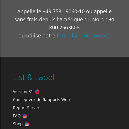
Appelle le +49 7531 9060-10 ou appelle
sans frais depuis l’Amérique du Nord : +1
800 2563608
ou utilise notre
formulaire de contact
.
List & Label
Version 31
Concepteur de Rapports Web
Report Server
FAQ
Shop