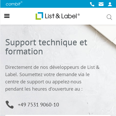
Back
Back
Back
Back
Back
A propos de List & Label
Web
Thèmes populaires
Essai et achat
Entreprise
Support technique et
Concepteur de rapports
Web & Cloud Reporting
Communauté et ressources
Démo en ligne List & Label
à propos de nous
formation
Développement
Report Server
Forum
Démo en ligne Report Server
Actualité
.NET Reporting
Concepteur de rapports Web
Base de connaissances
Evaluation de List & Label
Centre de presse
Directement de nos développeurs de List &
Version 31
Blog
Evaluation de Report Server
Label.
Soumettez votre demande via le
Documentation en ligne
Shop
centre de support ou appelez-nous
Newsletter
pendant les heures d’ouverture au :

+49 7531 9060-10