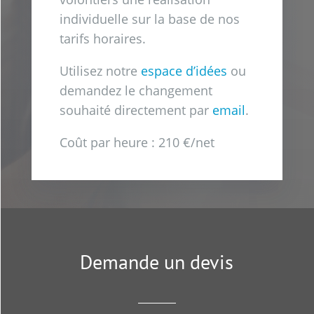
individuelle sur la base de nos
tarifs horaires.
Utilisez notre
espace d’idées
ou
demandez le changement
souhaité directement par
email
.
Coût par heure : 210 €/net
Demande un devis