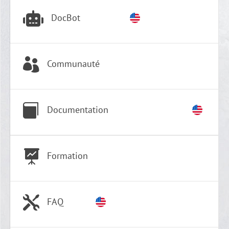

DocBot

Communauté

Documentation

Formation

FAQ