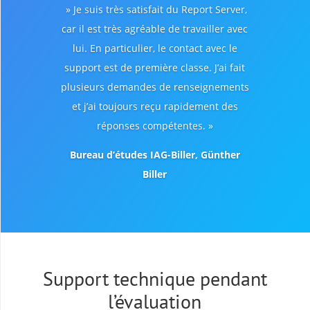
» Je suis très satisfait du Report Server,
car il est très agréable de travailler avec
lui. En particulier, le contact avec le
support est de première classe. J’ai fait
plusieurs demandes de renseignements
et j’ai toujours reçu rapidement des
réponses compétentes. »
Bureau d’études IAG-Biller, Günther
Biller
Support technique pendant
l’évaluation