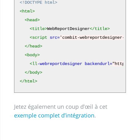
<!DOCTYPE html>
<html>
<head>
<title>
WebReportDesigner
</title>
<script 
src=
'combit-webreportdesigner-27.0.m
</head>
<body>
<ll
-webreportdesigner
backendurl=
"https://lo
</body>
</html>
Jetez également un coup d’œil à cet
exemple complet d’intégration
.